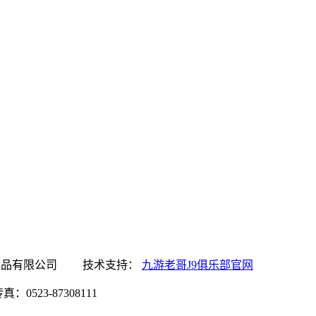
J9俱乐部官网食品有限公司 技术支持：
九游老哥J9俱乐部官网
0523-87308111