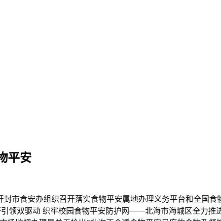
物平安
封市食安办组织召开落实食物平安属地办理义务平台和全国食物
管标杆引领双驱动 织牢校园食物平安防护网——北海市海城区全