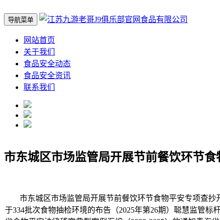
导航菜单
网站首页
关于我们
食品安全动态
食品安全资讯
联系我们
市东城区市场监管局开展节前餐饮环节食
市东城区市场监管局开展节前餐饮环节食物平安专项查抄开
于334批次食物抽检环境的布告（2025年第26期）聪慧监